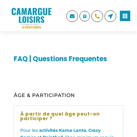





FAQ | Questions Frequentes
ÂGE & PARTICIPATION
À partir de quel âge peut-on
participer ?
Pour les
activités Kama Lanta
,
Crazy