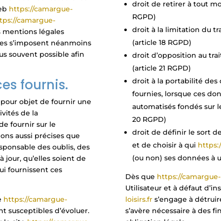
droit de retirer à tout 
web
https://camargue-
RGPD)
tps://camargue-
droit à la limitation du 
s mentions légales
(article 18 RGPD)
lles s’imposent néanmoins
 plus souvent possible afin
droit d’opposition au tr
(article 21 RGPD)
ces fournis.
droit à la portabilité de
fournies, lorsque ces don
 pour objet de fournir une
automatisés fondés sur l
vités de la
20 RGPD)
 de fournir sur le
droit de définir le sort 
ions aussi précises que
et de choisir à qui
https:
responsable des oublis, des
(ou non) ses données à u
 jour, qu’elles soient de
lui fournissent ces
Dès que
https://camargue-lo
Utilisateur et à défaut d’in
e
https://camargue-
loisirs.fr
s’engage à détruir
ont susceptibles d’évoluer.
s’avère nécessaire à des f