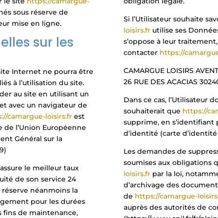
 le site
https://camargue-
obligation légale.
nnés sous réserve de
Si l’Utilisateur souhaite s
eur mise en ligne.
loisirs.fr
utilise ses Donnée
elles sur les
s’oppose à leur traitement, 
contacter
https://camargue-
CAMARGUE LOISIRS AVENTU
 site Internet ne pourra être
26 RUE DES ACACIAS 3024
 à l’utilisation du site.
der au site en utilisant un
Dans ce cas, l’Utilisateur 
 et avec un navigateur de
souhaiterait que
https://ca
://camargue-loisirs.fr
est
supprime, en s’identifiant
ire de l’Union Européenne
d’identité (carte d’identité
nt Général sur la
9)
Les demandes de suppress
soumises aux obligations 
 assure le meilleur taux
loisirs.fr
par la loi, notamm
nuité de son service 24
d’archivage des documents. 
 se réserve néanmoins la
de
https://camargue-loisirs.
ergement pour les durées
auprès des autorités de co
s fins de maintenance,