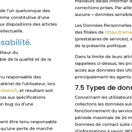
meilleurs délais informer 
corrections prises. Par aill
u de l’un quelconque des
aucune « données sensible
omme constitutive d’une
 dispositions des articles
Les Données Personnelles d
ellectuelle.
des filiales de
https://camar
(prestataires de services), 
sabilité.
de la présente politique.
diteur du
Dans la limite de leurs attr
le de la qualité et de la
rappelées ci-dessus, les pr
accès aux données des Util
enu responsable des
principalement les agents 
riel de l’utilisateur, lors
7.5 Types de don
oisirs.fr
, et résultant soit
pas aux spécifications
Concernant les utilisateurs
’un bug ou d’une
collectons les données sui
fonctionnement du service
période maximale de 24 mois
ent être tenu responsable
Données de contact suite 
 qu’une perte de marché
d’informations à savoir: N