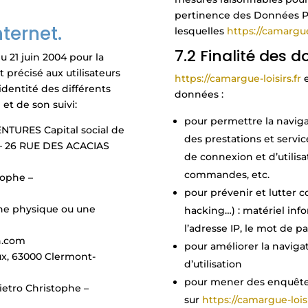
pertinence des Données Pe
nternet.
lesquelles
https://camargue-
7.2 Finalité des 
du 21 juin 2004 pour la
 précisé aux utilisateurs
https://camargue-loisirs.fr
’identité des différents
données :
 et de son suivi:
pour permettre la navigati
TURES Capital social de
des prestations et servi
 – 26 RUE DES ACACIAS
de connexion et d’utilisat
commandes, etc.
tophe –
pour prévenir et lutter 
nne physique ou une
hacking…) : matériel info
l’adresse IP, le mot de p
on.com
pour améliorer la naviga
ux, 63000 Clermont-
d’utilisation
pour mener des enquêtes 
Pietro Christophe –
sur
https://camargue-loisi