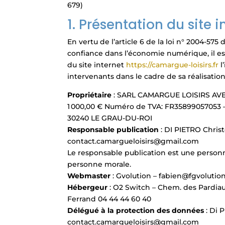
679)
1. Présentation du site i
En vertu de l’article 6 de la loi n° 2004-575 
confiance dans l’économie numérique, il est
du site internet
https://camargue-loisirs.fr
l
intervenants dans le cadre de sa réalisation
Propriétaire
: SARL CAMARGUE LOISIRS AVEN
1 000,00 € Numéro de TVA: FR35899057053
30240 LE GRAU-DU-ROI
Responsable publication
: DI PIETRO Chris
contact.camargueloisirs@gmail.com
Le responsable publication est une perso
personne morale.
Webmaster
: Gvolution – fabien@fgvoluti
Hébergeur
: O2 Switch – Chem. des Pardia
Ferrand 04 44 44 60 40
Délégué à la protection des données
: Di 
contact.camargueloisirs@gmail.com