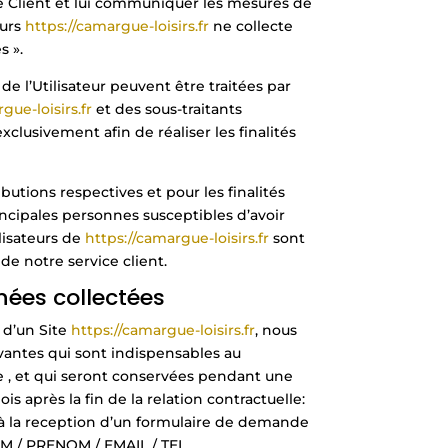
le Client et lui communiquer les mesures de
eurs
https://camargue-loisirs.fr
ne collecte
s ».
e l’Utilisateur peuvent être traitées par
gue-loisirs.fr
et des sous-traitants
exclusivement afin de réaliser les finalités
ibutions respectives et pour les finalités
incipales personnes susceptibles d’avoir
isateurs de
https://camargue-loisirs.fr
sont
de notre service client.
nées collectées
 d’un Site
https://camargue-loisirs.fr
, nous
vantes qui sont indispensables au
 , et qui seront conservées pendant une
 après la fin de la relation contractuelle:
à la reception d’un formulaire de demande
OM / PRENOM / EMAIL / TEL