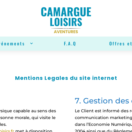
vénements
F.A.Q
Offres et
Mentions Legales du site internet
7. Gestion des
ysique capable au sens des
Le Client est informé des
rsonne morale, qui visite le
communication marketing, l
les.
dans l’Economie Numérique,
isirs.fr
met à disposition
2004 ainsi que du Règleme