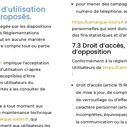
pour mener des campagn
d’utilisation
numéro de téléphone, a
proposés.
https://camargue-loisirs.fr
tégée par les dispositions
personnelles qui sont donc
des Réglementations
des fins statistiques et d’a
peut en aucune manière
7.3 Droit d’accès, 
pre compte tout ou partie
d’opposition
Conformément à la réglem
fr
implique l’acceptation
Utilisateurs de
https://cama
’utilisation ci-après
:
usceptibles d’être
 utilisateurs du
droit d’accès (article 15 
ités à les consulter de
de mise à jour, de compl
de verrouillage ou d’eff
le à tout moment aux
caractère personnel (arti
 de maintenance technique
incomplètes, équivoques, 
rgue-loisirs.fr
, qui
la communication ou la c
ment aux utilisateurs les