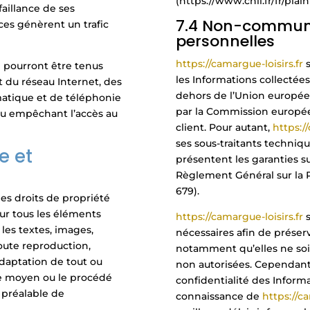
(https://www.cnil.fr/fr/plain
faillance de ses
7.4 Non-communi
ices génèrent un trafic
personnelles
https://camargue-loisirs.fr
e pourront être tenus
les Informations collectées
 du réseau Internet, des
dehors de l’Union europé
matique et de téléphonie
par la Commission europé
u empêchant l’accès au
client. Pour autant,
https:/
ses sous-traitants techniqu
e et
présentent les garanties s
Règlement Général sur la 
679).
des droits de propriété
 sur tous les éléments
https://camargue-loisirs.fr
les textes, images,
nécessaires afin de préserv
Toute reproduction,
notamment qu’elles ne so
adaptation de tout ou
non autorisées. Cependant, 
 le moyen ou le procédé
confidentialité des Informa
e préalable de
connaissance de
https://ca