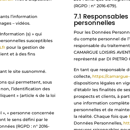
(RGPD : n° 2016-679).
7.1 Responsables 
nts l’information
personnelles
mages – vidéos.
Pour les Données Personnel
nformation (s) » qui
du compte personnel de l’Ut
ersonnelles susceptibles
responsable du traitement
.fr
pour la gestion de
CAMARGUE LOISIRS AVENT
ient et à des fins
représenté par DI PIETRO 
En tant que responsable d
sant le site susnommé.
collecte,
https://camargue-lo
ions qui permettent, sous
dispositions légales en vig
on, l’identification des
d’établir les finalités de s
quent » (article 4 de la loi
prospects et clients, à par
une information complète 
personnelles et de mainte
l », « personne concernée
la réalité. Chaque fois que
ont le sens défini par le
Données Personnelles,
htt
onnées (RGPD : n° 2016-
mesures raisonnables pour s