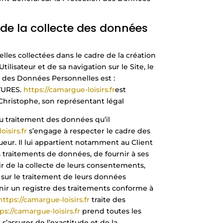
de la collecte des données
les collectées dans le cadre de la création
ilisateur et de sa navigation sur le Site, le
 des Données Personnelles est :
URES.
https://camargue-loisirs.fr
est
Christophe, son représentant légal
u traitement des données qu’il
isirs.fr
s’engage à respecter le cadre des
ueur. Il lui appartient notamment au Client
es traitements de données, de fournir à ses
tir de la collecte de leurs consentements,
sur le traitement de leurs données
nir un registre des traitements conforme à
https://camargue-loisirs.fr
traite des
ps://camargue-loisirs.fr
prend toutes les
’assurer de l’exactitude et de la