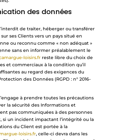
tes).
cation des données
s’interdit de traiter, héberger ou transférer
 sur ses Clients vers un pays situé en
enne ou reconnu comme « non adéquat »
enne sans en informer préalablement le
/camargue-loisirs.fr
reste libre du choix de
es et commerciaux à la condition qu’il
uffisantes au regard des exigences du
Protection des Données (RGPD : n° 2016-
s’engage à prendre toutes les précautions
er la sécurité des Informations et
ient pas communiquées à des personnes
si un incident impactant l’intégrité ou la
tions du Client est portée à la
margue-loisirs.fr
, celle-ci devra dans les