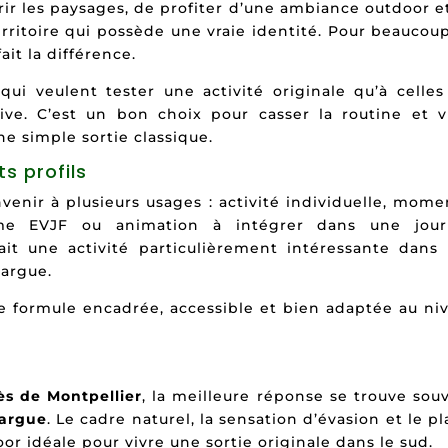
rir les paysages, de profiter d’une ambiance outdoor e
rritoire qui possède une vraie identité. Pour beaucou
ait la différence.
ui veulent tester une activité originale qu’à celles
ve. C’est un bon choix pour casser la routine et v
e simple sortie classique.
s profils
enir à plusieurs usages : activité individuelle, mome
mme EVJF ou animation à intégrer dans une jou
ait une activité particulièrement intéressante dans
margue.
ne formule encadrée, accessible et bien adaptée au ni
s de Montpellier
, la meilleure réponse se trouve sou
argue
. Le cadre naturel, la sensation d’évasion et le pla
or idéale pour vivre une sortie originale dans le sud.