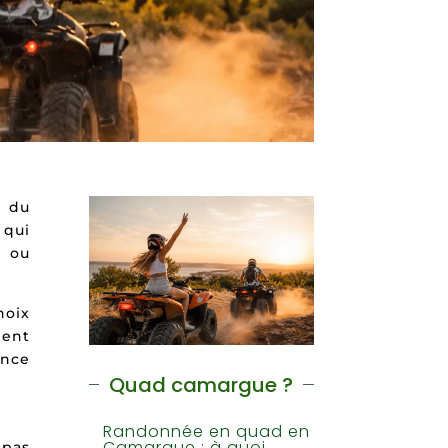
 du
 qui
e ou
hoix
ment
ance
Quad camargue ?
Randonnée en quad en
Camargue : à quoi
 pas