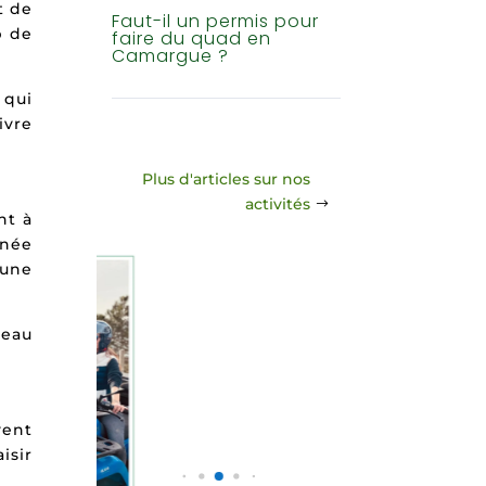
t de
Faut-il un permis pour
p de
faire du quad en
Camargue ?
 qui
ivre
Plus d'articles sur nos
activités
nt à
rnée
 une
veau
vent
isir