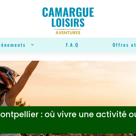
vénements
F.A.Q
Offres et
ntpellier : où vivre une activité 