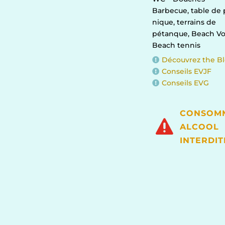
Barbecue, table de 
nique, terrains de
pétanque, Beach Vol
Beach tennis
Découvrez the B

Conseils EVJF

Conseils EVG

CONSOM

ALCOOL
INTERDIT