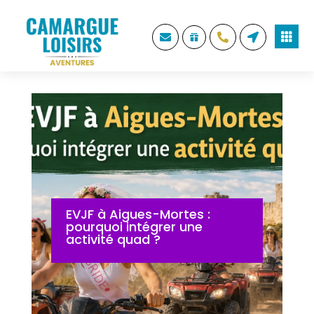





EVJF à Aigues-Mortes :
pourquoi intégrer une
activité quad ?